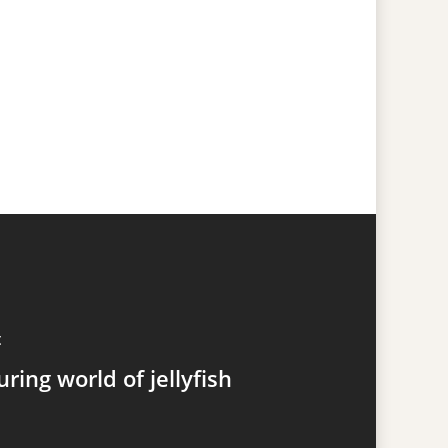
t
uring world of jellyfish