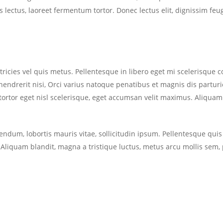
 lectus, laoreet fermentum tortor. Donec lectus elit, dignissim feugi
ricies vel quis metus. Pellentesque in libero eget mi scelerisque 
hendrerit nisi, Orci varius natoque penatibus et magnis dis partur
 tortor eget nisl scelerisque, eget accumsan velit maximus. Aliqua
endum, lobortis mauris vitae, sollicitudin ipsum. Pellentesque qui
 Aliquam blandit, magna a tristique luctus, metus arcu mollis sem, p