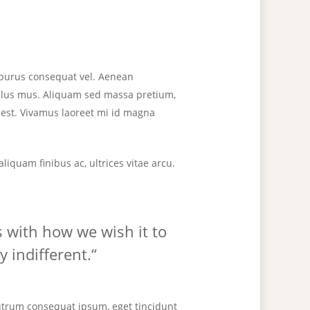
m purus consequat vel. Aenean
culus mus. Aliquam sed massa pretium,
t est. Vivamus laoreet mi id magna
iquam finibus ac, ultrices vitae arcu.
 with how we wish it to
 indifferent.“
rutrum consequat ipsum, eget tincidunt