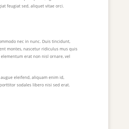
at feugiat sed, aliquet vitae orci.
commodo nec in nunc. Duis tincidunt,
ient montes, nascetur ridiculus mus quis
m elementum erat non nisl ornare, vel
s augue eleifend, aliquam enim id,
orttitor sodales libero nisi sed erat.