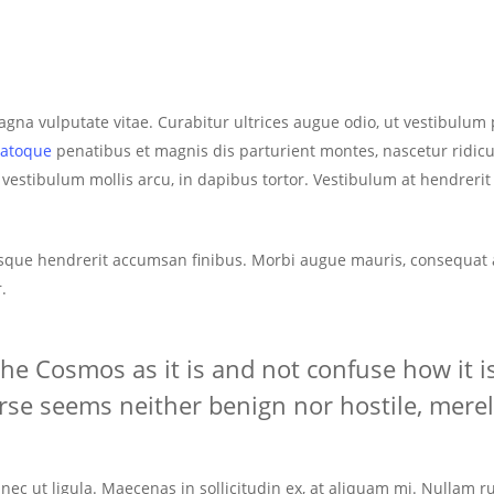
 magna vulputate vitae. Curabitur ultrices augue odio, ut vestibulu
natoque
penatibus et magnis dis parturient montes, nascetur ridi
 vestibulum mollis arcu, in dapibus tortor. Vestibulum at hendreri
sque hendrerit accumsan finibus. Morbi augue mauris, consequat al
.
e Cosmos as it is and not confuse how it is
rse seems neither benign nor hostile, merely
nec ut ligula. Maecenas in sollicitudin ex, at aliquam mi. Nullam 