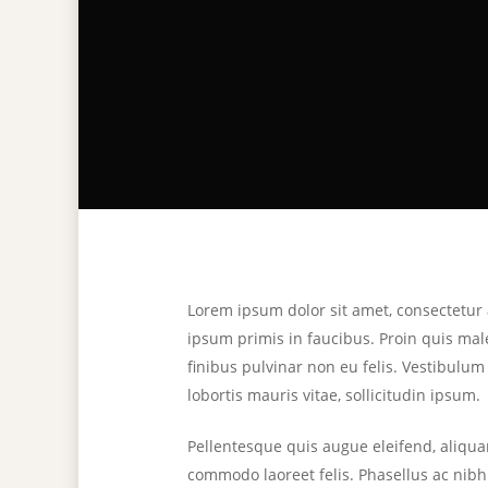
Lorem ipsum dolor sit amet, consectetur
ipsum primis in faucibus. Proin quis mal
finibus pulvinar non eu felis. Vestibulum
lobortis mauris vitae, sollicitudin ipsum.
Pellentesque quis augue eleifend, aliqua
commodo laoreet felis. Phasellus ac nibh 