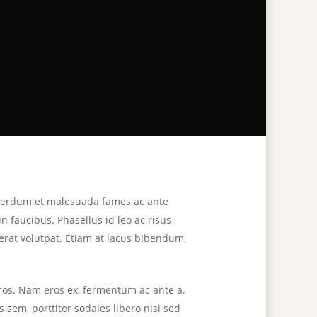
Interdum et malesuada fames ac ante
 faucibus. Phasellus id leo ac risus
 erat volutpat. Etiam at lacus bibendum,
eros. Nam eros ex, fermentum ac ante a,
 sem, porttitor sodales libero nisi sed