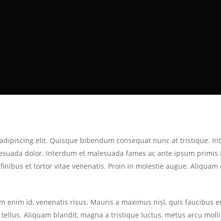
 adipiscing elit. Quisque bibendum consequat nunc at tristique. 
esuada dolor. Interdum et malesuada fames ac ante ipsum primis in
 finibus et tortor vitae venenatis. Proin in molestie augue. Aliquam
m enim id, venenatis risus. Mauris a maximus nisl, quis faucibus 
tellus. Aliquam blandit, magna a tristique luctus, metus arcu mollis