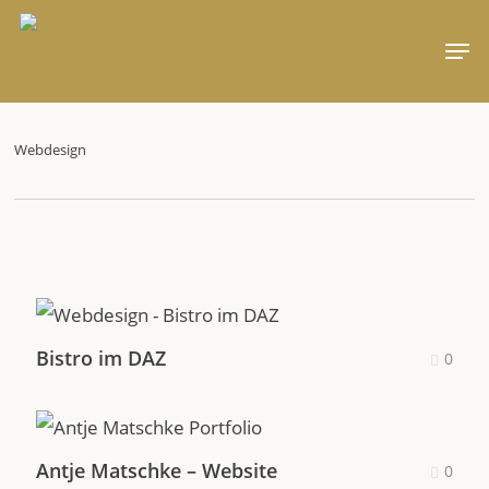
Skip
Men
to
main
content
Webdesign
Bistro im DAZ
0
Antje Matschke – Website
0