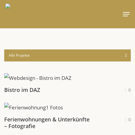
Skip
Men
to
main
content
Alle Projekte
Bistro im DAZ
0
Ferienwohnungen & Unterkünfte
0
– Fotografie