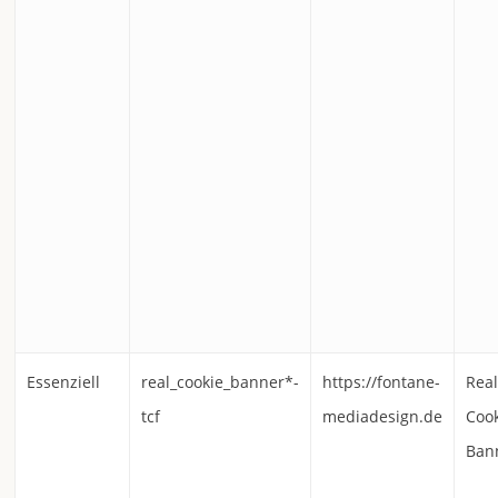
Essenziell
real_cookie_banner*-
https://fontane-
Rea
tcf
mediadesign.de
Coo
Ban