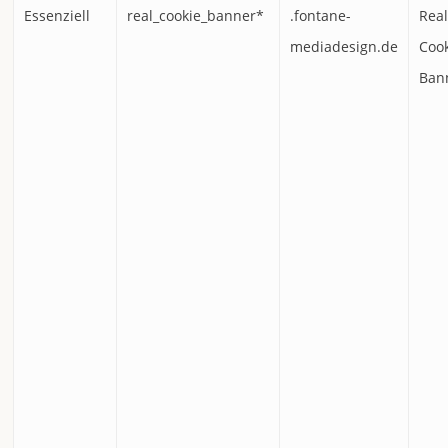
Essenziell
real_cookie_banner*
.fontane-
Rea
mediadesign.de
Coo
Ban