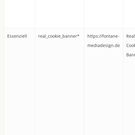
Essenziell
real_cookie_banner*
https://fontane-
Rea
mediadesign.de
Coo
Ban