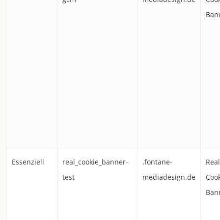
Ban
Essenziell
real_cookie_banner-
.fontane-
Rea
test
mediadesign.de
Coo
Ban