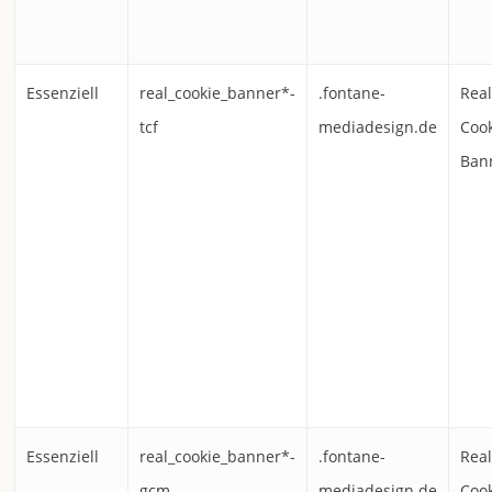
Essenziell
real_cookie_banner*-
.fontane-
Rea
tcf
mediadesign.de
Coo
Ban
Essenziell
real_cookie_banner*-
.fontane-
Rea
gcm
mediadesign.de
Coo