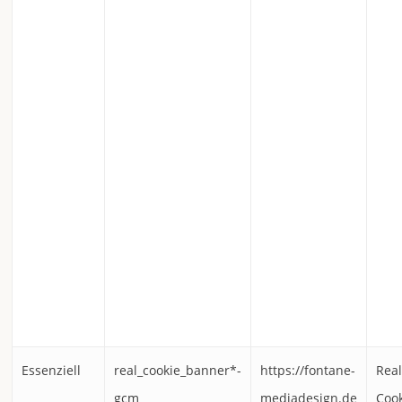
Essenziell
real_cookie_banner*-
https://fontane-
Rea
gcm
mediadesign.de
Coo