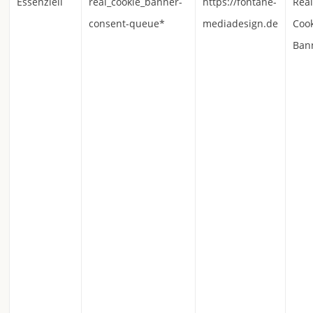
Essenziell
real_cookie_banner-
https://fontane-
Rea
consent-queue*
mediadesign.de
Coo
Ban